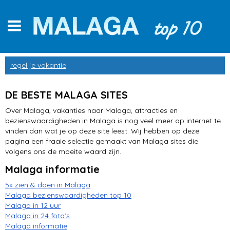
Centro Historico
regel je vakantie
Alcazaba
DE BESTE MALAGA SITES
Muelle Uno
Over Malaga, vakanties naar Malaga, attracties en
bezienswaardigheden in Malaga is nog veel meer op internet te
stranden
vinden dan wat je op deze site leest. Wij hebben op deze
pagina een fraaie selectie gemaakt van Malaga sites die
winkelen
volgens ons de moeite waard zijn.
Malaga informatie
op de fiets
5x zien & doen in Malaga
Kathedraal van Malaga
Malaga bezienswaardigheden top 10
Malaga in 12 uur
musea
Malaga in 24 foto’s
Malaga informatie