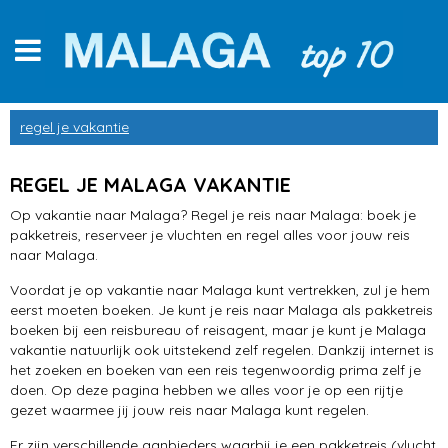
Centro Historico
regel je vakantie
Alcazaba
REGEL JE MALAGA VAKANTIE
Muelle Uno
Op vakantie naar Malaga? Regel je reis naar Malaga: boek je
pakketreis, reserveer je vluchten en regel alles voor jouw reis
stranden
naar Malaga.
Voordat je op vakantie naar Malaga kunt vertrekken, zul je hem
winkelen
eerst moeten boeken. Je kunt je reis naar Malaga als pakketreis
boeken bij een reisbureau of reisagent, maar je kunt je Malaga
op de fiets
vakantie natuurlijk ook uitstekend zelf regelen. Dankzij internet is
het zoeken en boeken van een reis tegenwoordig prima zelf je
Kathedraal van Malaga
doen. Op deze pagina hebben we alles voor je op een rijtje
gezet waarmee jij jouw reis naar Malaga kunt regelen.
musea
Er zijn verschillende aanbieders waarbij je een pakketreis (vlucht