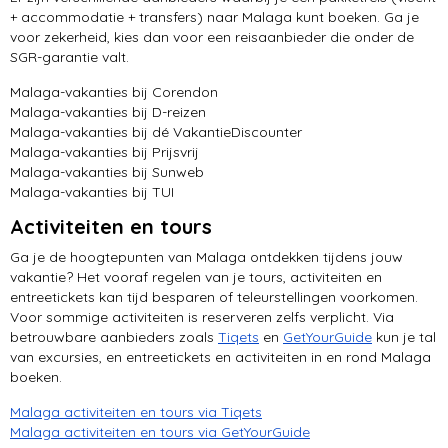
bezienswaardigheden
+ accommodatie + transfers) naar Malaga kunt boeken. Ga je
voor zekerheid, kies dan voor een reisaanbieder die onder de
Caminito del Rey
SGR-garantie valt.
Malaga-vakanties bij Corendon
Malaga-vakanties bij D-reizen
Malaga-vakanties bij dé VakantieDiscounter
Malaga-vakanties bij Prijsvrij
Malaga-vakanties bij Sunweb
Malaga-vakanties bij TUI
Activiteiten en tours
Ga je de hoogtepunten van Malaga ontdekken tijdens jouw
vakantie? Het vooraf regelen van je tours, activiteiten en
entreetickets kan tijd besparen of teleurstellingen voorkomen.
Voor sommige activiteiten is reserveren zelfs verplicht. Via
betrouwbare aanbieders zoals
Tiqets
en
GetYourGuide
kun je tal
van excursies, en entreetickets en activiteiten in en rond Malaga
boeken.
Malaga activiteiten en tours via Tiqets
Malaga activiteiten en tours via GetYourGuide