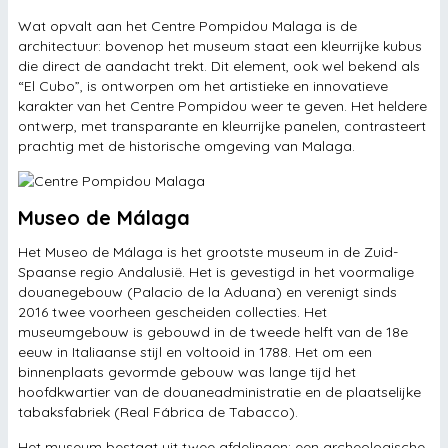
Wat opvalt aan het Centre Pompidou Malaga is de
architectuur: bovenop het museum staat een kleurrijke kubus
die direct de aandacht trekt. Dit element, ook wel bekend als
“El Cubo”, is ontworpen om het artistieke en innovatieve
karakter van het Centre Pompidou weer te geven. Het heldere
ontwerp, met transparante en kleurrijke panelen, contrasteert
prachtig met de historische omgeving van Malaga.
Museo de Málaga
Het Museo de Málaga is het grootste museum in de Zuid-
Spaanse regio Andalusië. Het is gevestigd in het voormalige
douanegebouw (Palacio de la Aduana) en verenigt sinds
2016 twee voorheen gescheiden collecties. Het
museumgebouw is gebouwd in de tweede helft van de 18e
eeuw in Italiaanse stijl en voltooid in 1788. Het om een
binnenplaats gevormde gebouw was lange tijd het
hoofdkwartier van de douaneadministratie en de plaatselijke
tabaksfabriek (Real Fábrica de Tabacco).
Het museum bestaat uit twee afdelingen: een archeologische