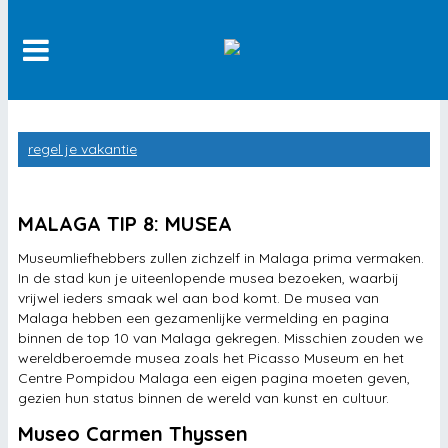
Centro Historico
regel je vakantie
Alcazaba
Muelle Uno
MALAGA TIP 8: MUSEA
stranden
Museumliefhebbers zullen zichzelf in Malaga prima vermaken.
In de stad kun je uiteenlopende musea bezoeken, waarbij
winkelen
vrijwel ieders smaak wel aan bod komt. De musea van
Malaga hebben een gezamenlijke vermelding en pagina
op de fiets
binnen de top 10 van Malaga gekregen. Misschien zouden we
wereldberoemde musea zoals het Picasso Museum en het
Kathedraal van Malaga
Centre Pompidou Malaga een eigen pagina moeten geven,
gezien hun status binnen de wereld van kunst en cultuur.
musea
Museo Carmen Thyssen