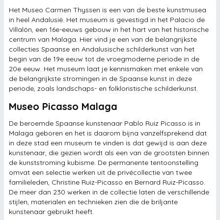
bezienswaardigheden
Het Museo Carmen Thyssen is een van de beste kunstmusea
in heel Andalusië. Het museum is gevestigd in het Palacio de
Caminito del Rey
Villalón, een 16e-eeuws gebouw in het hart van het historische
centrum van Malaga. Hier vind je een van de belangrijkste
collecties Spaanse en Andalusische schilderkunst van het
begin van de 19e eeuw tot de vroegmoderne periode in de
20e eeuw. Het museum laat je kennismaken met enkele van
de belangrijkste stromingen in de Spaanse kunst in deze
periode, zoals landschaps- en folkloristische schilderkunst.
Museo Picasso Malaga
De beroemde Spaanse kunstenaar Pablo Ruiz Picasso is in
Malaga geboren en het is daarom bijna vanzelfsprekend dat
in deze stad een museum te vinden is dat gewijd is aan deze
kunstenaar, die gezien wordt als een van de grootsten binnen
de kunststroming kubisme. De permanente tentoonstelling
omvat een selectie werken uit de privécollectie van twee
familieleden, Christine Ruiz-Picasso en Bernard Ruiz-Picasso.
De meer dan 230 werken in de collectie laten de verschillende
stijlen, materialen en technieken zien die de briljante
kunstenaar gebruikt heeft.