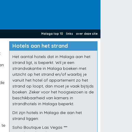
Malaga top 10
links
over deze site
Hotels aan het strand
t
Het aantal hotels dat in Malaga aan het
strand ligt, is beperkt. Wil je een
en
strandvakantie in Malaga boeken met
uitzicht op het strand en/of waarbij je
vanuit het hotel of appartement zo het
 de
strand op loopt, dan moet je vaak bijtijds
boeken. Zeker voor het hoogseizoen is de
beschikbaarheid van kamers in
strandhotels in Malaga beperkt.
Dit zijn hotels in Malaga die aan het
strand liggen:
 te
Soho Boutique Las Vegas ***