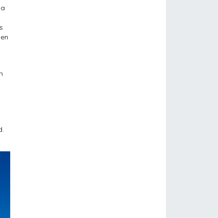
ga
s
den
n
d.