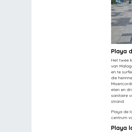
Playa d
Het twee k
van Malag
en te surf
die herinn
Misericord
eten en dr
sanitaire 
strand.
Playa de l
centrum va
Playa 