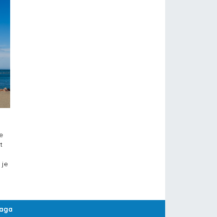
e
t
 je
laga