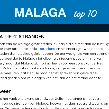
 TIP 4: STRANDEN
één van de weinige grote steden in Spanje die direct aan de kust lig
r over strand beschikt.
Barcelona
en Valencia zijn twee andere
eden die hetzelfde geluk hebben. De aanwezigheid van een strand 
voordeel dat je Malaga niet alleen als stedentripbestemming kunt
, maar dat Malaga zich prima leent voor een zonvakantie. Het
an Malaga staat garant voor lange, droge en warme zomers waarin
eel veel uren laat zien. Je mag gerust spreken van geweldige
andigheden om vele dagen van het jaar op het strand door te
weer
s het vaak uitstekend strandweer. Zelfs in de winter is het vaak
op de stranden van Malaga, hoewel het dan niet altijd weer is om
. De zeewatertemperatuur is hartje winter ook aan de frisse kant: