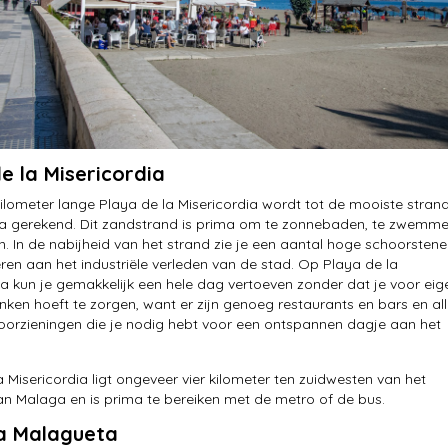
e la Misericordia
ilometer lange Playa de la Misericordia wordt tot de mooiste stran
a gerekend. Dit zandstrand is prima om te zonnebaden, te zwemm
en. In de nabijheid van het strand zie je een aantal hoge schoorsten
eren aan het industriële verleden van de stad. Op Playa de la
ia kun je gemakkelijk een hele dag vertoeven zonder dat je voor eig
inken hoeft te zorgen, want er zijn genoeg restaurants en bars en al
voorzieningen die je nodig hebt voor een ontspannen dagje aan het
a Misericordia ligt ongeveer vier kilometer ten zuidwesten van het
n Malaga en is prima te bereiken met de metro of de bus.
la Malagueta