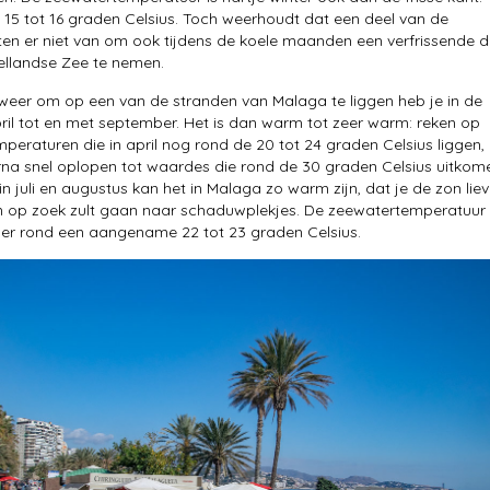
15 tot 16 graden Celsius. Toch weerhoudt dat een deel van de
en er niet van om ook tijdens de koele maanden een verfrissende d
ellandse Zee te nemen.
weer om op een van de stranden van Malaga te liggen heb je in de
ril tot en met september. Het is dan warm tot zeer warm: reken op
eraturen die in april nog rond de 20 tot 24 graden Celsius liggen,
a snel oplopen tot waardes die rond de 30 graden Celsius uitkom
n juli en augustus kan het in Malaga zo warm zijn, dat je de zon liev
n op zoek zult gaan naar schaduwplekjes. De zeewatertemperatuur l
er rond een aangename 22 tot 23 graden Celsius.