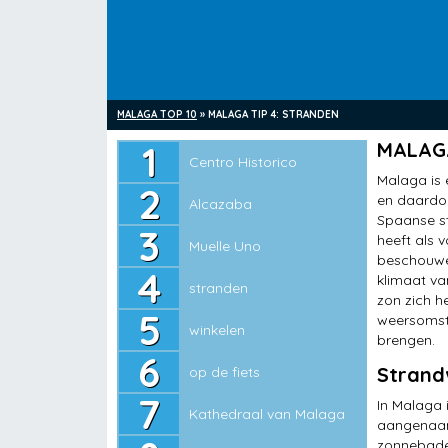
MALAGA TOP 10
»
MALAGA TIP 4: STRANDEN
Centro Historico
MALAGA
Centro Historico
Alcazaba
Malaga is 
en daardoo
Alcazaba
Muelle Uno
Spaanse st
heeft als 
Muelle Uno
stranden
beschouwen
klimaat v
stranden
winkelen
zon zich h
weersomst
winkelen
op de fiets
brengen.
Strand
op de fiets
Kathedraal van Malaga
In Malaga i
Kathedraal van Malaga
musea
aangenaam 
zonnebaden