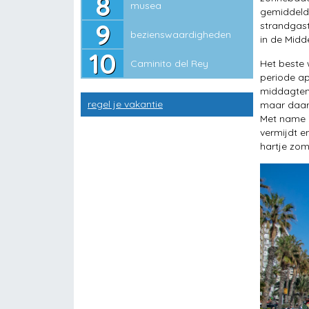
musea
bezienswaardigheden
gemiddeld 
strandgast
bezienswaardigheden
Caminito del Rey
in de Midd
Caminito del Rey
Het beste 
periode ap
middagtemp
regel je vakantie
maar daarn
Met name i
vermijdt e
hartje zom