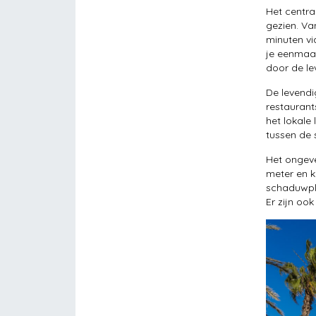
Het centra
gezien. Va
minuten vi
je eenmaa
door de lev
De levendi
restaurant
het lokale
tussen de 
Het ongeve
meter en k
schaduwpl
Er zijn oo