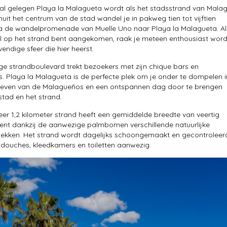
al gelegen Playa la Malagueta wordt als het stadsstrand van Mala
nuit het centrum van de stad wandel je in pakweg tien tot vijftien
a de wandelpromenade van Muelle Uno naar Playa la Malagueta. Al
l op het strand bent aangekomen, raak je meteen enthousiast wor
endige sfeer die hier heerst.
ge strandboulevard trekt bezoekers met zijn chique bars en
s. Playa la Malagueta is de perfecte plek om je onder te dompelen i
 leven van de Malagueños en een ontspannen dag door te brengen
stad en het strand.
er 1,2 kilometer strand heeft een gemiddelde breedte van veertig
ent dankzij de aanwezige palmbomen verschillende natuurlijke
ekken. Het strand wordt dagelijks schoongemaakt en gecontroleer
k douches, kleedkamers en toiletten aanwezig.