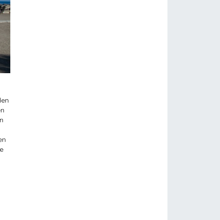
den
en
en
en
le