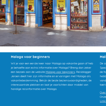
Malaga voor beginners
Ma
Wil je voor een eerste keer naar Malaga op vakantie gaan of heb
De s
je behoefte aan extra informatie over Malaga? Breng dan zeker
Spaa
een bezoek aan de website
Malaga voor beginners
. Reisblogger
de f
Jeroen deelt hier zijn informatie en ervaringen met Malaga als
hebb
vakantiebestemming. Bekijk de beste bezienswaardigheden, de
vand
interessantste plekken en laat je voorlichten door middel van
toer
handige reisinformatie over Malaga.
Over
Onze
Link