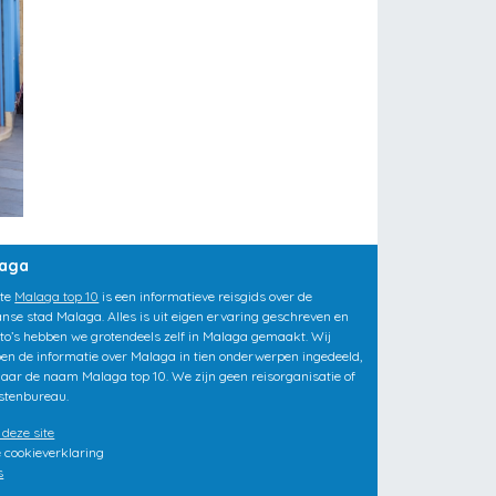
laga
ite
Malaga top 10
is een informatieve reisgids over de
nse stad Malaga. Alles is uit eigen ervaring geschreven en
oto’s hebben we grotendeels zelf in Malaga gemaakt. Wij
en de informatie over Malaga in tien onderwerpen ingedeeld,
aar de naam Malaga top 10. We zijn geen reisorganisatie of
istenbureau.
 deze site
 cookieverklaring
s