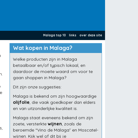
Malaga top 10
links
over deze site
Wat kopen in Malaga?
n
Welke producten zijn in Malaga
betaalbaar en/of typisch lokaal, en
daardoor de moeite waard om voor te
n.
gaan shoppen in Malaga?
e
Dit zijn onze suggesties:
de
Malaga is bekend om zijn hoogwaardige
olijfolie
, die vaak goedkoper dan elders
en van uitzonderlijke kwaliteit is.
Malaga staat eveneens bekend om zijn
zoete, versterkte
wijnen
, zoals de
s,
beroemde “Vino de Málaga” en Moscatel-
wijnen. Kijk wel of dit bij je