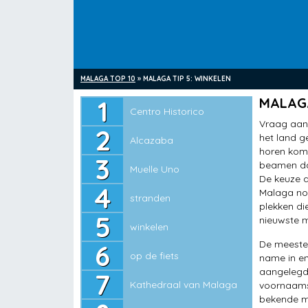
MALAGA TOP 10
»
MALAGA TIP 5: WINKELEN
Centro Historico
MALAGA
Centro Historico
Alcazaba
Vraag aan 
het land 
Alcazaba
Muelle Uno
horen kome
beamen dat
Muelle Uno
stranden
De keuze a
Malaga nog
stranden
winkelen
plekken di
nieuwste mo
winkelen
op de fiets
De meeste 
op de fiets
Kathedraal van Malaga
name in en
aangelegde
Kathedraal van Malaga
voornaamst
musea
bekende me