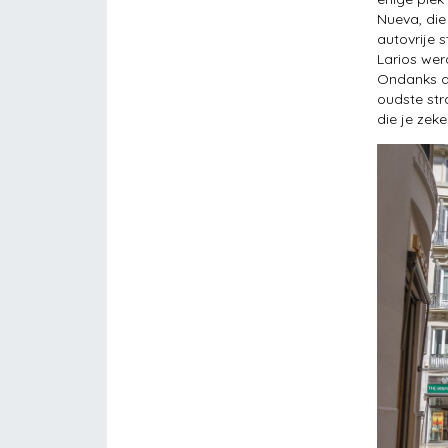
Nueva, die 
autovrije 
Larios wer
Ondanks de
oudste str
die je zek