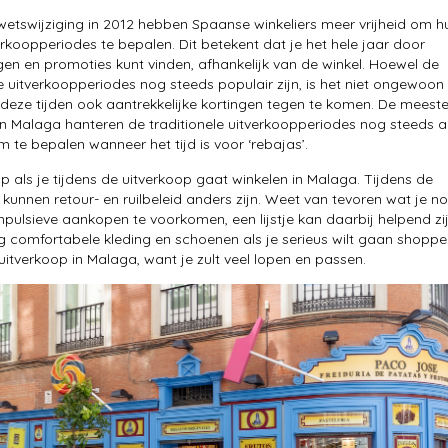
wetswijziging in 2012 hebben Spaanse winkeliers meer vrijheid om h
erkoopperiodes te bepalen. Dit betekent dat je het hele jaar door
en en promoties kunt vinden, afhankelijk van de winkel. Hoewel de
le uitverkoopperiodes nog steeds populair zijn, is het niet ongewoon
deze tijden ook aantrekkelijke kortingen tegen te komen. De meest
 in Malaga hanteren de traditionele uitverkoopperiodes nog steeds a
m te bepalen wanneer het tijd is voor ‘rebajas’.
p als je tijdens de uitverkoop gaat winkelen in Malaga. Tijdens de
 kunnen retour- en ruilbeleid anders zijn. Weet van tevoren wat je n
pulsieve aankopen te voorkomen, een lijstje kan daarbij helpend zij
g comfortabele kleding en schoenen als je serieus wilt gaan shopp
 uitverkoop in Malaga, want je zult veel lopen en passen.