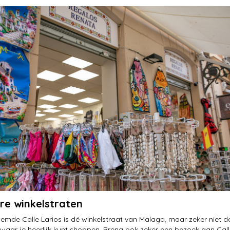
re winkelstraten
emde Calle Larios is dé winkelstraat van Malaga, maar zeker niet d
 waar je heerlijk kunt shoppen. Breng ook zeker een bezoek aan Cal