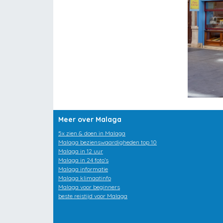
Meer over Malaga
5x zien & doen in Malaga
Malaga bezienswaardigheden top 10
Malaga in 12 uur
Malaga in 24 foto’s
Malaga informatie
Malaga klimaatinfo
Malaga voor beginners
beste reistijd voor Malaga