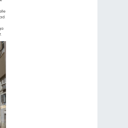
lle
ad.
ga
z.