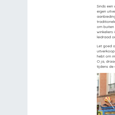
Sinds een 
eigen uitv
aanbieding
traditione
om buiten 
winkeliers
leidraad o
Let goed o
uitverkoop
hebt om im
O ja, draa
tijdens de