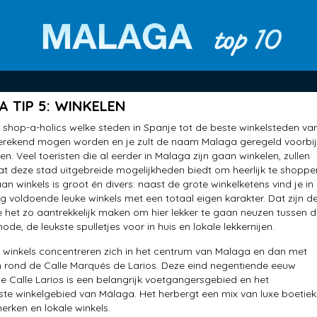
 TIP 5: WINKELEN
shop-a-holics welke steden in Spanje tot de beste winkelsteden va
gerekend mogen worden en je zult de naam Malaga geregeld voorbij
n. Veel toeristen die al eerder in Malaga zijn gaan winkelen, zullen
 deze stad uitgebreide mogelijkheden biedt om heerlijk te shoppe
an winkels is groot én divers: naast de grote winkelketens vind je in
 voldoende leuke winkels met een totaal eigen karakter. Dat zijn d
e het zo aantrekkelijk maken om hier lekker te gaan neuzen tussen 
de, de leukste spulletjes voor in huis en lokale lekkernijen.
winkels concentreren zich in het centrum van Malaga en dan met
 rond de Calle Marqués de Larios. Deze eind negentiende eeuw
 Calle Larios is een belangrijk voetgangersgebied en het
e winkelgebied van Málaga. Het herbergt een mix van luxe boetiek
rken en lokale winkels.