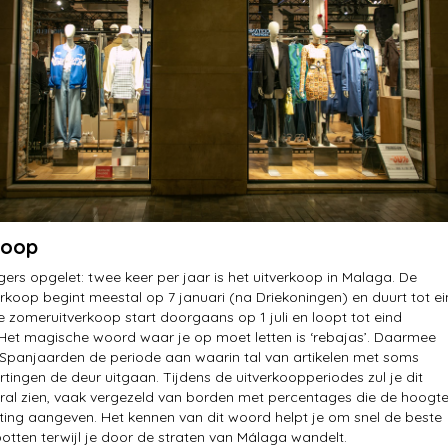
koop
ers opgelet: twee keer per jaar is het uitverkoop in Malaga. De
erkoop begint meestal op 7 januari (na Driekoningen) en duurt tot e
De zomeruitverkoop start doorgaans op 1 juli en loopt tot eind
Het magische woord waar je op moet letten is ‘rebajas’. Daarmee
Spanjaarden de periode aan waarin tal van artikelen met soms
tingen de deur uitgaan. Tijdens de uitverkoopperiodes zul je dit
al zien, vaak vergezeld van borden met percentages die de hoogt
ting aangeven. Het kennen van dit woord helpt je om snel de beste
potten terwijl je door de straten van Málaga wandelt.