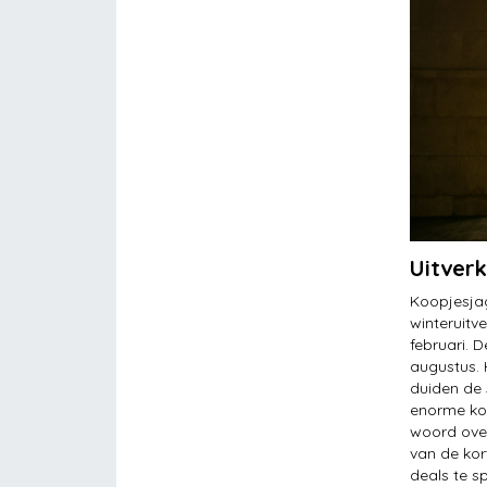
Uitver
Koopjesjag
winteruitv
februari. 
augustus. 
duiden de 
enorme kor
woord over
van de kor
deals te s