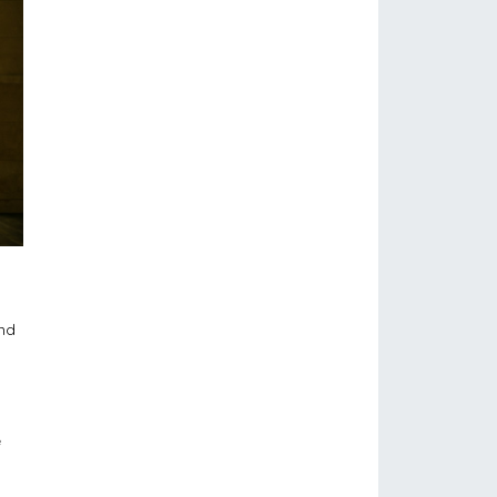
ind
e