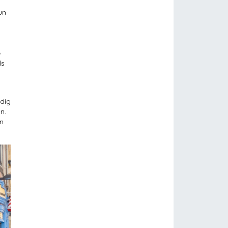
un
e
ls
odig
n.
en