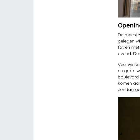
Openin
De meeste 
gelegen wi
tot en met
avond. De 
Veel winke
en grote w
boulevard 
komen aan 
zondag geo